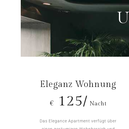
U
Eleganz Wohnung
125/
€
Nacht
Das Elegance Apartment verfügt über