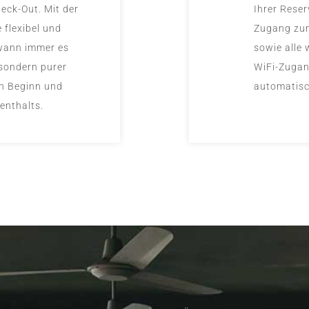
eck-Out. Mit der
Ihrer Reser
 flexibel und
Zugang zu
 wann immer es
sowie alle 
 sondern purer
WiFi-Zugan
en Beginn und
automatisch
enthalts.