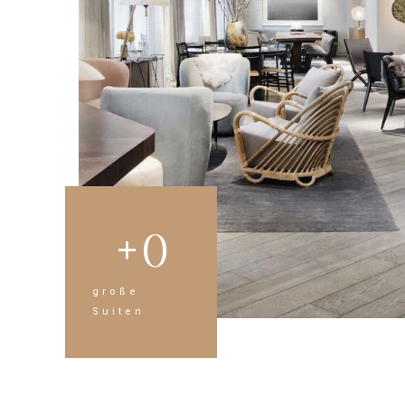
+
0
große
Suiten