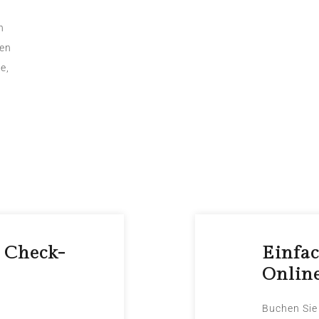
n
ren
e,
7 Check-
Einfac
Onlin
Buchen Sie