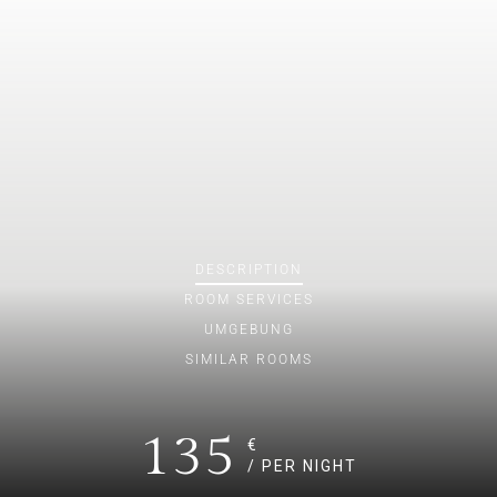
DESCRIPTION
ROOM
SERVICES
UMGEBUNG
SIMILAR ROOMS
135
€
/ PER NIGHT